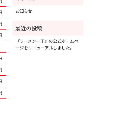
円
お知らせ
円
円
円
『ラーメン一丁』の公式ホームペ
ージをリニューアルしました。
円
円
円
円